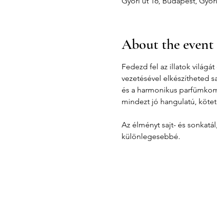
Győri út 16, Budapest, Győr
About the event
Fedezd fel az illatok világ
vezetésével elkészítheted s
és a harmonikus parfümkompo
mindezt jó hangulatú, kötet
Az élményt sajt- és sonkatá
különlegesebbé.