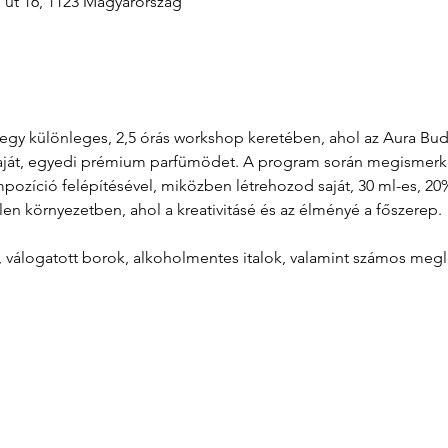
i út 16, 1123 Magyarország
át egy különleges, 2,5 órás workshop keretében, ahol az Aura B
aját, egyedi prémium parfümödet. A program során megismerkeds
zíció felépítésével, miközben létrehozod saját, 30 ml-es, 20%
len környezetben, ahol a kreativitásé és az élményé a főszerep.
l, válogatott borok, alkoholmentes italok, valamint számos meg