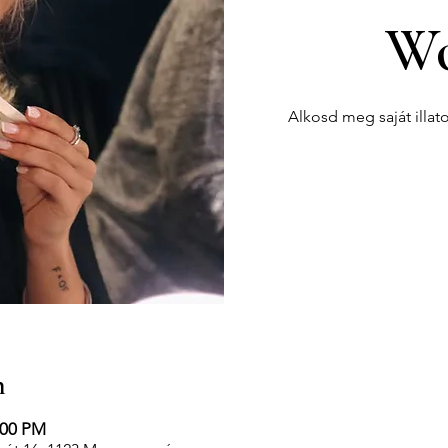
Wo
Alkosd meg saját illat
n
:00 PM