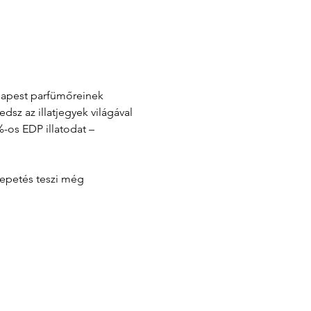
udapest parfümőreinek 
z az illatjegyek világával 
-os EDP illatodat – 
lepetés teszi még 