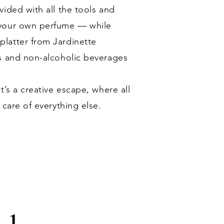
ided with all the tools and
 your own perfume — while
latter from Jardinette
s and non-alcoholic beverages
t’s a creative escape, where all
 care of everything else.