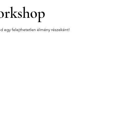
rkshop
od egy felejthetetlen élmény részeként!