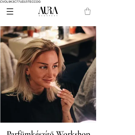
CVOL9K3C77UD15TECCOG
Parfümkészítő Workshop