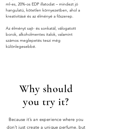
ml-es, 20%-os EDP illatodat – mindezt jó 
hangulatú, kötetlen környezetben, ahol a 
kreativitásé és az élményé a főszerep.
Az élményt sajt- és sonkatál, válogatott 
borok, alkoholmentes italok, valamint 
számos meglepetés teszi még 
különlegesebbé.
Why should
you try it?
Because it’s an experience where you
don’t just create a unique perfume, but