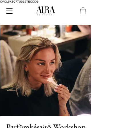
CVOL9K3C77UD15TECCOG
Parfümkészítő Workshop