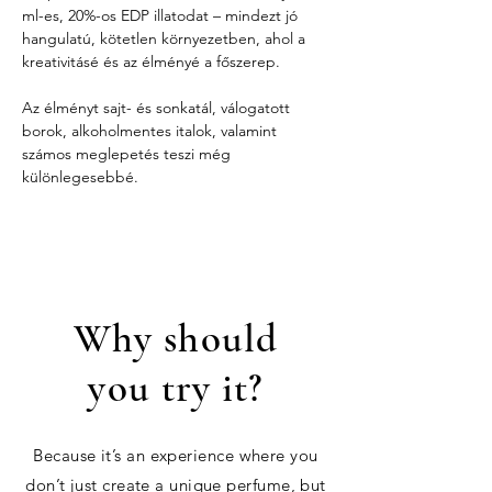
ml-es, 20%-os EDP illatodat – mindezt jó 
hangulatú, kötetlen környezetben, ahol a 
kreativitásé és az élményé a főszerep.
Az élményt sajt- és sonkatál, válogatott 
borok, alkoholmentes italok, valamint 
számos meglepetés teszi még 
különlegesebbé.
Why should
you try it?
Because it’s an experience where you
don’t just create a unique perfume, but