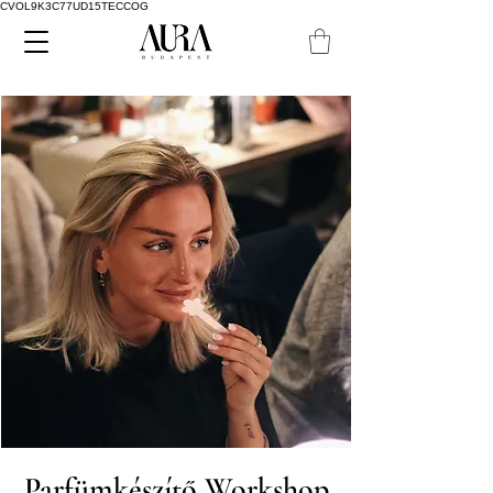
CVOL9K3C77UD15TECCOG
Parfümkészítő Workshop