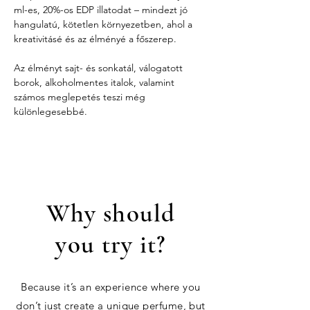
ml-es, 20%-os EDP illatodat – mindezt jó 
hangulatú, kötetlen környezetben, ahol a 
kreativitásé és az élményé a főszerep.
Az élményt sajt- és sonkatál, válogatott 
borok, alkoholmentes italok, valamint 
számos meglepetés teszi még 
különlegesebbé.
Why should
you try it?
Because it’s an experience where you
don’t just create a unique perfume, but