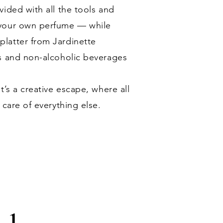
ided with all the tools and
 your own perfume — while
latter from Jardinette
s and non-alcoholic beverages
t’s a creative escape, where all
 care of everything else.