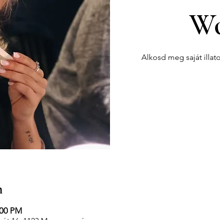
Wo
Alkosd meg saját illat
n
:00 PM