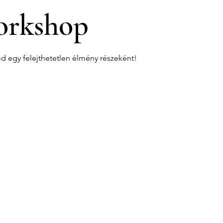
rkshop
od egy felejthetetlen élmény részeként!