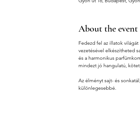
Győri út 16, Budapest, Győr
About the event
Fedezd fel az illatok világ
vezetésével elkészítheted s
és a harmonikus parfümkompo
mindezt jó hangulatú, kötet
Az élményt sajt- és sonkatá
különlegesebbé.