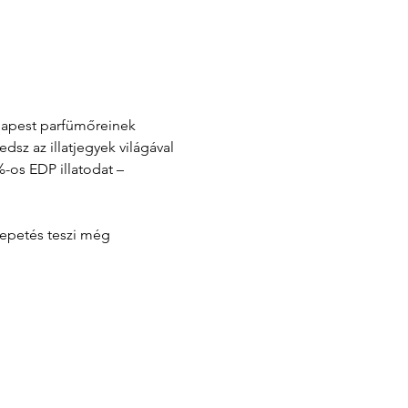
udapest parfümőreinek 
z az illatjegyek világával 
-os EDP illatodat – 
lepetés teszi még 