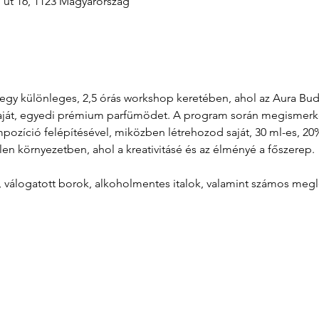
i út 16, 1123 Magyarország
át egy különleges, 2,5 órás workshop keretében, ahol az Aura B
aját, egyedi prémium parfümödet. A program során megismerkeds
zíció felépítésével, miközben létrehozod saját, 30 ml-es, 20%
len környezetben, ahol a kreativitásé és az élményé a főszerep.
l, válogatott borok, alkoholmentes italok, valamint számos meg