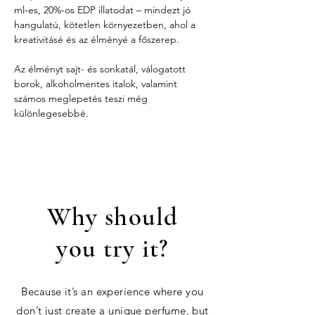
ml-es, 20%-os EDP illatodat – mindezt jó 
hangulatú, kötetlen környezetben, ahol a 
kreativitásé és az élményé a főszerep.
Az élményt sajt- és sonkatál, válogatott 
borok, alkoholmentes italok, valamint 
számos meglepetés teszi még 
különlegesebbé.
Why should
you try it?
Because it’s an experience where you
don’t just create a unique perfume, but