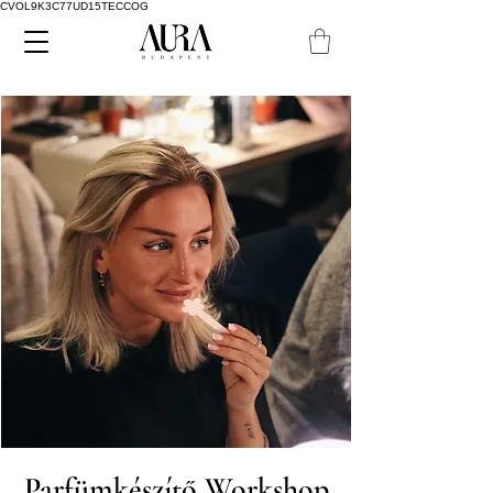
CVOL9K3C77UD15TECCOG
Parfümkészítő Workshop