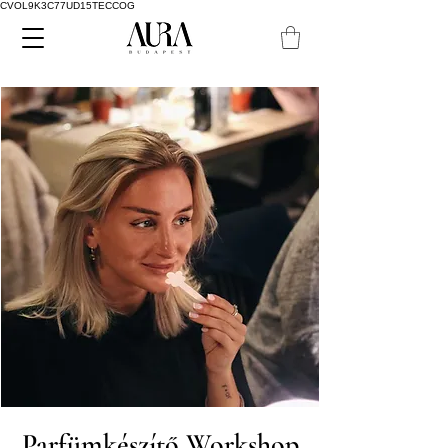
CVOL9K3C77UD15TECCOG
Parfümkészítő Workshop