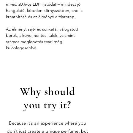
ml-es, 20%-os EDP illatodat – mindezt jó 
hangulatú, kötetlen környezetben, ahol a 
kreativitásé és az élményé a főszerep.
Az élményt sajt- és sonkatál, válogatott 
borok, alkoholmentes italok, valamint 
számos meglepetés teszi még 
különlegesebbé.
Why should
you try it?
Because it’s an experience where you
don’t just create a unique perfume, but