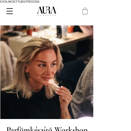
CVOL9K3C77UD15TECCOG
Parfümkészítő Workshop