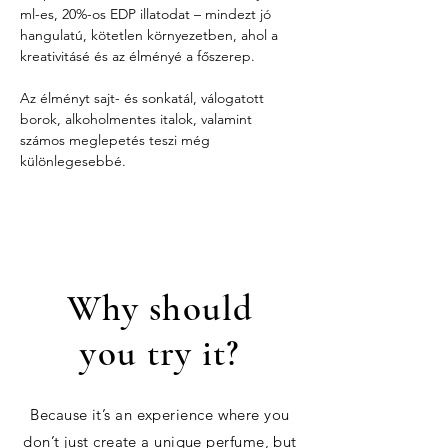
ml-es, 20%-os EDP illatodat – mindezt jó 
hangulatú, kötetlen környezetben, ahol a 
kreativitásé és az élményé a főszerep.
Az élményt sajt- és sonkatál, válogatott 
borok, alkoholmentes italok, valamint 
számos meglepetés teszi még 
különlegesebbé.
Why should
you try it?
Because it’s an experience where you
don’t just create a unique perfume, but