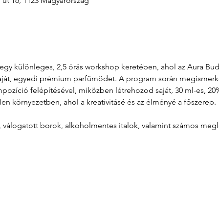
i út 16, 1123 Magyarország
át egy különleges, 2,5 órás workshop keretében, ahol az Aura B
aját, egyedi prémium parfümödet. A program során megismerkeds
zíció felépítésével, miközben létrehozod saját, 30 ml-es, 20%
len környezetben, ahol a kreativitásé és az élményé a főszerep.
l, válogatott borok, alkoholmentes italok, valamint számos meg