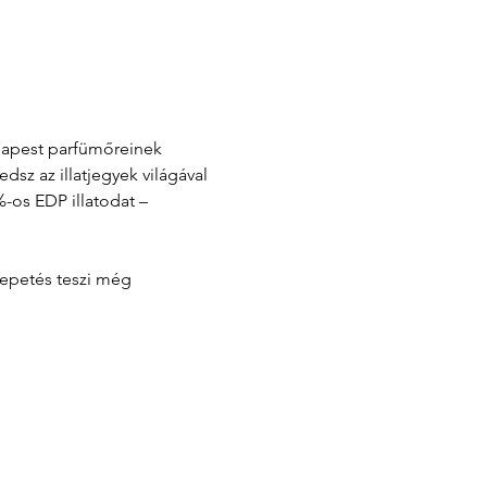
udapest parfümőreinek 
z az illatjegyek világával 
-os EDP illatodat – 
lepetés teszi még 