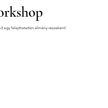
rkshop
od egy felejthetetlen élmény részeként!