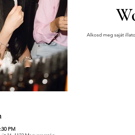
Wo
Alkosd meg saját illat
n
1:30 PM