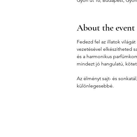
Győri út 16, Budapest, Győr
About the event
Fedezd fel az illatok világ
vezetésével elkészítheted s
és a harmonikus parfümkompo
mindezt jó hangulatú, kötet
Az élményt sajt- és sonkatá
különlegesebbé.