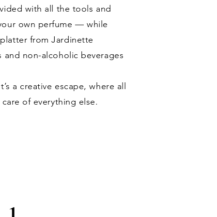
ided with all the tools and
 your own perfume — while
latter from Jardinette
s and non-alcoholic beverages
t’s a creative escape, where all
 care of everything else.